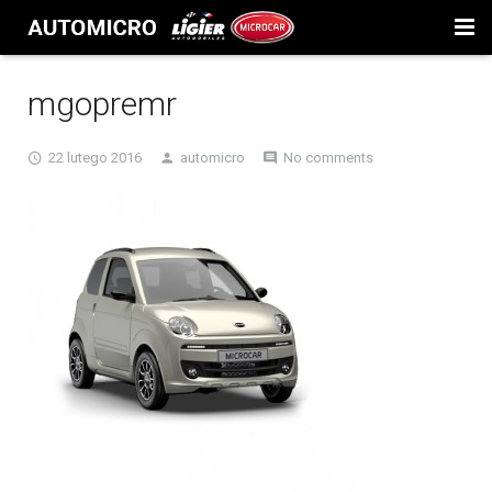
Oferta
mgopremr
GARAŻ
22 lutego 2016
automicro
No comments
Detailing
Blog
Przepisy
Serwis
Kontakt
Kontakt
Polityka prywatności