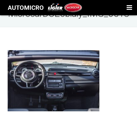
MicrocarDUE6bialy_IMG_0518
Oferta
GARAŻ
Detailing
Blog
Przepisy
Serwis
Kontakt
Kontakt
Polityka prywatności