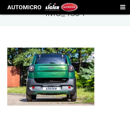
IMG_4834
Oferta
GARAŻ
Detailing
Blog
Przepisy
Serwis
Kontakt
Kontakt
Polityka prywatności